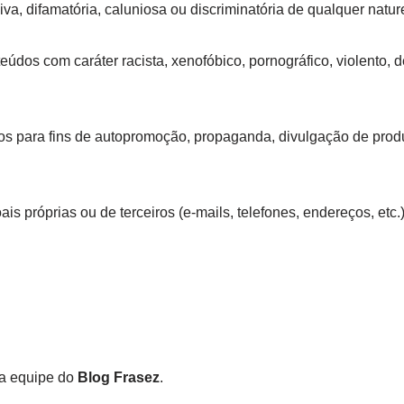
va, difamatória, caluniosa ou discriminatória de qualquer natur
údos com caráter racista, xenofóbico, pornográfico, violento, 
os para fins de autopromoção, propaganda, divulgação de produt
s próprias ou de terceiros (e-mails, telefones, endereços, etc
a equipe do
Blog Frasez
.